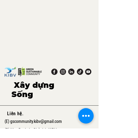
Xây dựng
xanh,
Sống
bền vững.
Liên hệ.
(E)
gscommunity.kibv@gmail.com
(P) Mrs. Rachel - Chủ tịch KIBV
+41 76 592 88 56