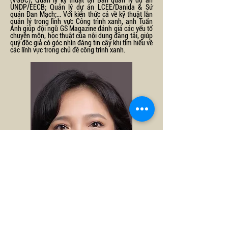
(VGBC); Quản lý kỹ thuật tại Ban quản lý dự án
UNDP/EECB; Quản lý dự án LCEE/Danida & Sứ
quán Đan Mạch;... Với kiến thức cả về kỹ thuật lẫn
quản lý trong lĩnh vực Công trình xanh, anh Tuấn
Anh giúp đội ngũ GS Magazine đánh giá các yếu tố
chuyên môn, học thuật của nội dung đăng tải, giúp
quý độc giả có góc nhìn đáng tin cậy khi tìm hiểu về
các lĩnh vực trong chủ đề công trình xanh.
ThS. Nhà báo. Hồ