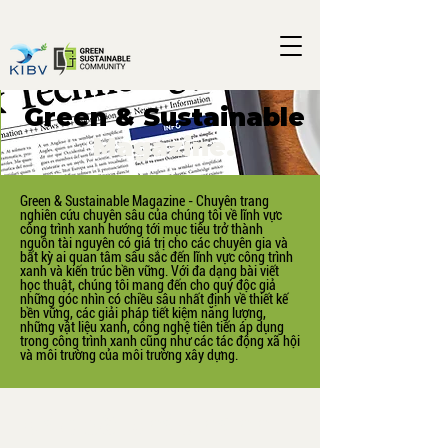
Green & Sustainable
Magazine.
Green & Sustainable Magazine - Chuyên trang
nghiên cứu chuyên sâu của chúng tôi về lĩnh vực
công trình xanh hướng tới mục tiêu trở thành
nguồn tài nguyên có giá trị cho các chuyên gia và
bất kỳ ai quan tâm sâu sắc đến lĩnh vực công trình
xanh và kiến trúc bền vững. Với đa dạng bài viết
học thuật, chúng tôi mang đến cho quý độc giả
những góc nhìn có chiều sâu nhất định về thiết kế
bền vững, các giải pháp tiết kiệm năng lượng,
những vật liệu xanh, công nghệ tiên tiến áp dụng
trong công trình xanh cũng như các tác động xã hội
và môi trường của môi trường xây dựng.
Các số phát hành.