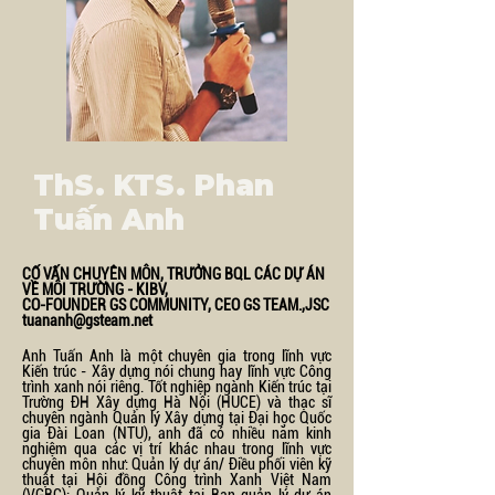
ThS. KTS. Phan
Tuấn Anh
CỐ VẤN CHUYÊN MÔN, TRƯỞNG BQL CÁC DỰ ÁN
VỀ MÔI TRƯỜNG - KIBV,
CO-FOUNDER GS COMMUNITY, CEO GS TEAM.,JSC
tuananh@gsteam.net
Anh Tuấn Anh là một chuyên gia trong lĩnh vực
Kiến trúc - Xây dựng nói chung hay lĩnh vực Công
trình xanh nói riêng. Tốt nghiệp ngành Kiến trúc tại
Trường ĐH Xây dựng Hà Nội (HUCE) và thạc sĩ
chuyên ngành Quản lý Xây dựng tại Đại học Quốc
gia Đài Loan (NTU), anh đã có nhiều năm kinh
nghiệm qua các vị trí khác nhau trong lĩnh vực
chuyên môn như: Quản lý dự án/ Điều phối viên kỹ
thuật tại Hội đồng Công trình Xanh Việt Nam