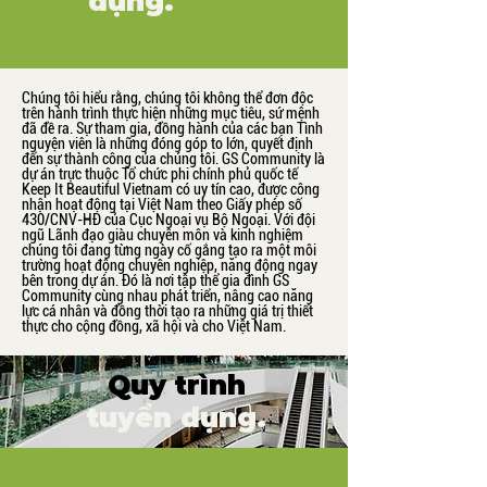
dụng.
Chúng tôi hiểu rằng, chúng tôi không thể đơn độc
trên hành trình thực hiện những mục tiêu, sứ mệnh
đã đề ra. Sự tham gia, đồng hành của các bạn Tình
nguyện viên là những đóng góp to lớn, quyết định
đến sự thành công của chúng tôi. GS Community là
dự án trực thuộc Tổ chức phi chính phủ quốc tế
Keep It Beautiful Vietnam có uy tín cao, được công
nhận hoạt động tại Việt Nam theo Giấy phép số
430/CNV-HĐ của Cục Ngoại vụ Bộ Ngoại. Với đội
ngũ Lãnh đạo giàu chuyên môn và kinh nghiệm
chúng tôi đang từng ngày cố gắng tạo ra một môi
trường hoạt động chuyên nghiệp, năng động ngay
bên trong dự án. Đó là nơi tập thể gia đình GS
Community cùng nhau phát triển, nâng cao năng
lực cá nhân và đồng thời tạo ra những giá trị thiết
thực cho cộng đồng, xã hội và cho Việt Nam.
Quy trình
tuyển dụng.