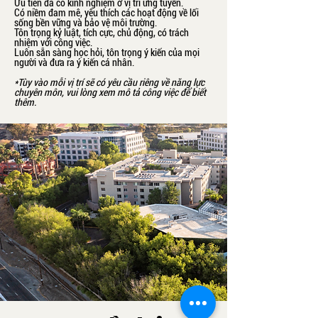
​Ưu tiên đã có kinh nghiệm ở vị trí ứng tuyển.
Có niềm đam mê, yêu thích các hoạt động về lối
sống bền vững và bảo vệ môi trường.
Tôn trọng kỷ luật, tích cực, chủ động, có trách
nhiệm với công việc.
Luôn sẵn sàng học hỏi, tôn trọng ý kiến của mọi
người và đưa ra ý kiến cá nhân.
*Tùy vào mỗi vị trí sẽ có yêu cầu riêng về năng lực
chuyên môn, vui lòng xem mô tả công việc để biết
thêm.