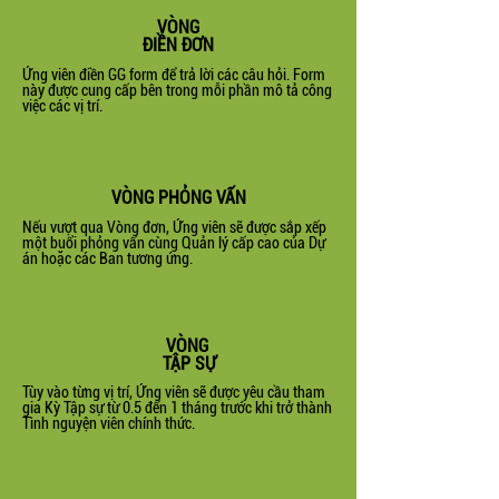
VÒNG
ĐIỀN ĐƠN
Ứng viên điền GG form để trả lời các
câu hỏi. Form
này được cung cấp bên trong mỗi phần mô tả công
việc các vị trí.
VÒNG PHỎNG VẤN
Nếu vượt qua Vòng đơn, Ứng viên sẽ được sắp xếp
một buổi phỏng vấn cùng Quản lý cấp cao của Dự
án hoặc các Ban tương ứng.
VÒNG
TẬP SỰ
Tùy vào từng vị trí, Ứng viên sẽ được yêu cầu tham
gia Kỳ Tập sự từ 0.5 đến 1 tháng trước khi trở thành
Tình nguyện viên chính thức.