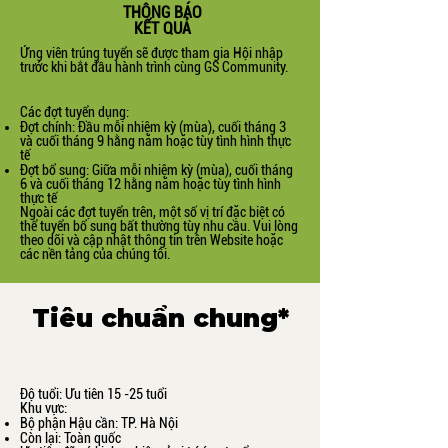
THÔNG BÁO
KẾT QUẢ
Ứng viên trúng tuyển sẽ được tham gia Hội nhập
trước khi bắt đầu hành trình cùng GS Community.
Các đợt tuyển dụng:
Đợt chính: Đầu mỗi nhiệm kỳ (mùa), cuối tháng 3
và cuối tháng 9 hằng năm hoặc tùy tình hình thực
tế
Đợt bổ sung: Giữa mỗi nhiệm kỳ (mùa), cuối tháng
6 và cuối tháng 12 hằng năm hoặc tùy tình hình
thực tế
Ngoài các đợt tuyển trên, một số vị trí đặc biệt có
thể tuyển bổ sung bất thường tùy nhu cầu. Vui lòng
theo dõi và cập nhật thông tin trên Website hoặc
các nền tảng của chúng tôi. ​
Tiêu chuẩn chung*
Tình nguyện viên.
Độ tuổi: Ưu tiên 15 -25 tuổi
Khu vực:
Bộ phận Hậu cần: TP. Hà Nội
Còn lại: Toàn quốc