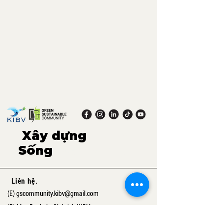
Xây dựng
xanh,
Sống
bền vững.
Liên hệ.
(E)
gscommunity.kibv@gmail.com
(P) Mrs. Rachel - Chủ tịch KIBV
+41 76 592 88 56