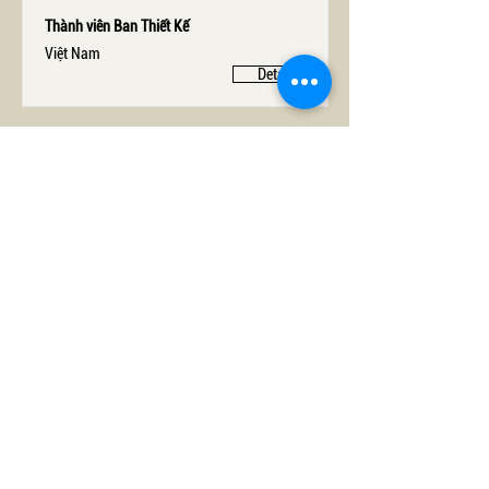
Thành viên Ban Thiết Kế
Việt Nam
Detail
Building
green,
Living
sustaina
ble.
Contact.
(E)
gscommunity.kibv@gmail.com
(P) Mrs. Rachel - President KIBV:
+41 76 592 88 56
Mrs. Thu Hoan - Head of KIBV's Office in
Vietnam:
+84 96 722 11 58
Mr. Huu Thang - Head of GS Community Project:
+84 83 482 15 11