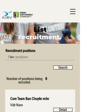
List
recruitment.
Recruitment positions
Search
Number of positions being
8
recruited:
Core Team Ban Chuyên môn
Việt Nam
Detail